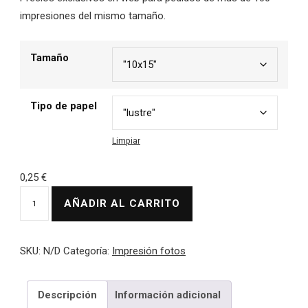
impresiones del mismo tamaño.
hasta
1,50 €
Tamaño
Tipo de papel
Limpiar
0,25
€
Impresión
AÑADIR AL CARRITO
fotografias
mas
de
SKU:
N/D
Categoría:
Impresión fotos
100
copias
Descripción
Información adicional
cantidad